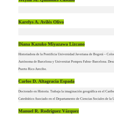
Karelys A. Avilés Olivo
Diana Kazuko Miyazawa Lizcano
Historiadora de la Pontificia Universidad Javeriana de Bogotá – Colo
Autónoma de Barcelona y Universitat Pompeu Fabra- Barcelona. Desd
Puerto Rico Arecibo.
Carlos D. Altagracia Espada
Doctorado en Historia. Trabaja la imaginación geográfica en el Cari
Catedrático Asociado en el Departamento de Ciencias Sociales de la 
Manuel R. Rodríguez Vázquez