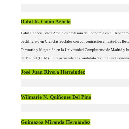
Dahil R. Colón Arbelo
Dahil Rebeca Colón Arbelo es profesora de Economía en el Departamen
bachillerato en Ciencias Sociales con concentración en Estudios Iber
Territorio y Migración en la Universidad Complutense de Madrid y l
de Madrid (UCM). En la actualidad es candidata doctoral en Economí
José Juan Rivera Hernández
Wilmarie N. Quiñones Del Pino
Guimazoa Miranda Hernández