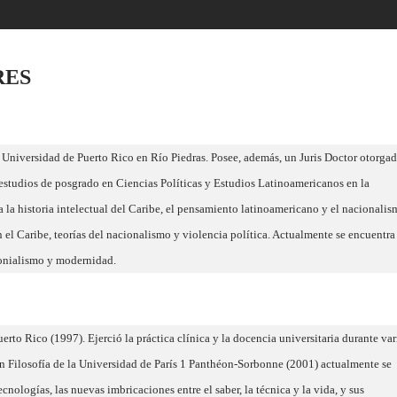
RES
 Universidad de Puerto Rico en Río Piedras. Posee, además, un Juris Doctor otorga
 estudios de posgrado en Ciencias Políticas y Estudios Latinoamericanos en la
la historia intelectual del Caribe, el pensamiento latinoamericano y el nacionalis
en el Caribe, teorías del nacionalismo y violencia política. Actualmente se encuentra
lonialismo y modernidad.
rto Rico (1997). Ejerció la práctica clínica y la docencia universitaria durante var
en Filosofía de la Universidad de París 1 Panthéon-Sorbonne (2001) actualmente se
cnologías, las nuevas imbricaciones entre el saber, la técnica y la vida, y sus