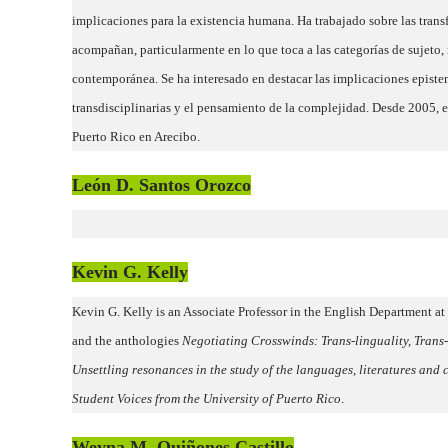
implicaciones para la existencia humana. Ha trabajado sobre las tran
acompañan, particularmente en lo que toca a las categorías de sujeto, 
contemporánea. Se ha interesado en destacar las implicaciones episte
transdisciplinarias y el pensamiento de la complejidad. Desde 2005, e
Puerto Rico en Arecibo.
León D. Santos Orozco
Kevin G. Kelly
Kevin G. Kelly is an Associate Professor in the English Department a
and the anthologies
Negotiating Crosswinds: Trans-linguality, Trans-
Unsettling resonances in the study of the languages, literatures an
Student Voices from the University of Puerto Rico
.
Weyna M. Quiñones Castillo