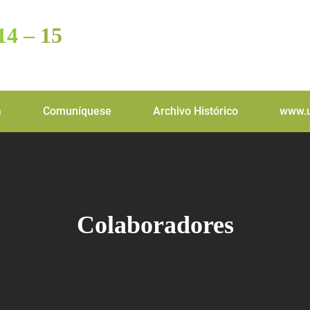
14 –
15
a
Comuníquese
Archivo Histórico
www.u
Colaboradores