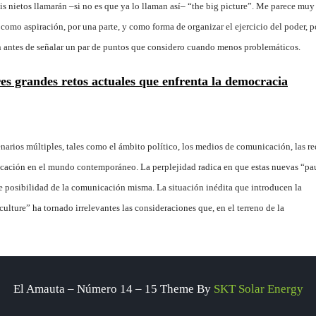
mis nietos llamarán –si no es que ya lo llaman así– “the big picture”. Me parece muy
 como aspiración, por una parte, y como forma de organizar el ejercicio del poder, p
ón antes de señalar un par de puntos que considero cuando menos problemáticos.
res grandes retos actuales que enfrenta la democracia
arios múltiples, tales como el ámbito político, los medios de comunicación, las re
nicación en el mundo contemporáneo. La perplejidad radica en que estas nuevas “pa
e posibilidad de la comunicación misma. La situación inédita que introducen la
ture” ha tornado irrelevantes las consideraciones que, en el terreno de la
El Amauta – Número 14 – 15 Theme By
SKT Solar Energy