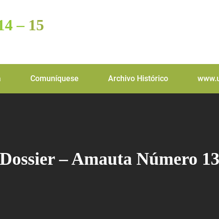
14 –
15
a
Comuníquese
Archivo Histórico
www.u
Dossier – Amauta Número 1