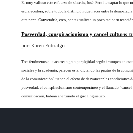
Es muy valioso este esfuerzo de síntesis, José. Permite captar lo que 
esclarecedora, sobre todo, la distinción que haces entre la democracia
otra parte. Convendría, creo, contextualizar un poco mejor tu reacci
Posverdad, conspiracionismo y cancel culture: t
por: Karen Entrialgo
Tres fenómenos que acarrean gran perplejidad según irrumpen en escen
sociales y la academia, parecen estar dictando las pautas de la comu
de la comunicación” tienen el efecto de desvanecer las condiciones d
posverdad, el conspiracionismo contemporáneo y el llamado “cancel cul
comunicación, habían aperturado el giro lingüístico.