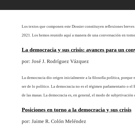
Los textos que componen este Dossier constituyen reflexiones breves o
2021. Los hemos reunido aquí a manera de una conversación en torno 
La democracia y sus crisis: avances para un con
por: José J. Rodríguez Vázquez
La democracia dio origen inicialmente a la filosofía política, porque
ser de lo político. La democracia no es el régimen parlamentario o el 
de las masas. La democracia es, en general, el modo de subjetivación d
Posiciones en torno a la democracia y sus crisis
por: Jaime R. Colón Meléndez